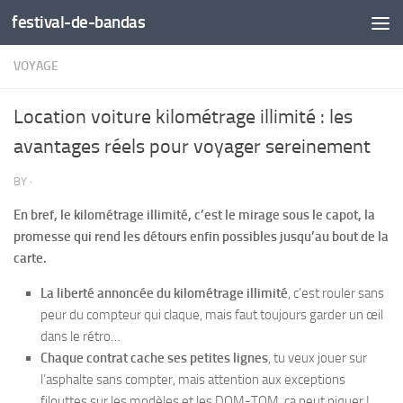
festival-de-bandas
Skip to content
VOYAGE
Location voiture kilométrage illimité : les
avantages réels pour voyager sereinement
BY
·
En bref, le kilométrage illimité, c’est le mirage sous le capot, la
promesse qui rend les détours enfin possibles jusqu’au bout de la
carte.
La liberté annoncée du kilométrage illimité
, c’est rouler sans
peur du compteur qui claque, mais faut toujours garder un œil
dans le rétro…
Chaque contrat cache ses petites lignes
, tu veux jouer sur
l’asphalte sans compter, mais attention aux exceptions
filouttes sur les modèles et les DOM-TOM, ça peut piquer !