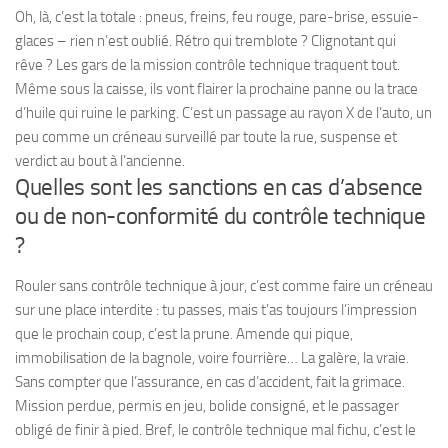
Oh, là, c’est la totale : pneus, freins, feu rouge, pare-brise, essuie-
glaces – rien n’est oublié. Rétro qui tremblote ? Clignotant qui
rêve ? Les gars de la mission contrôle technique traquent tout.
Même sous la caisse, ils vont flairer la prochaine panne ou la trace
d’huile qui ruine le parking. C’est un passage au rayon X de l’auto, un
peu comme un créneau surveillé par toute la rue, suspense et
verdict au bout à l’ancienne.
Quelles sont les sanctions en cas d’absence
ou de non-conformité du contrôle technique
?
Rouler sans contrôle technique à jour, c’est comme faire un créneau
sur une place interdite : tu passes, mais t’as toujours l’impression
que le prochain coup, c’est la prune. Amende qui pique,
immobilisation de la bagnole, voire fourrière… La galère, la vraie.
Sans compter que l’assurance, en cas d’accident, fait la grimace.
Mission perdue, permis en jeu, bolide consigné, et le passager
obligé de finir à pied. Bref, le contrôle technique mal fichu, c’est le