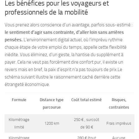
Les bénéfices pour les voyageurs et
professionnels de la mobilité
Vous prenez alors conscience d’un avantage, parfois sous-estimé :
le sentiment d’agir sans contrainte, d’aller loin sans arrières
pensées.
L’environnement digital actuel, où l’imprévu rythme
chaque étape de votre emploi du temps, appelle cette flexibilité
inédite. Vous éliminez, d’un geste, la hantise du supplément à
payer. Cela ne veut pas forcément dire confort pur, il existe un
revers mais en bref, la paix d’esprit n’a pas toujours de prix.
Le
schéma suivant illustre le raisonnement caché derrière cette
étrangeté économique.
Formule
Distance type
Coût total estimé
Risques,
parcourue
contraintes
Kilométrage
250 € , surcoût
1200 km
Frais imprévus
limité
de 90 €
Kilométrage
280 € (tout
Aucune