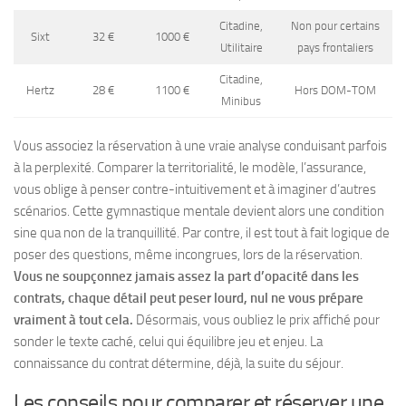
Citadine,
Non pour certains
Sixt
32 €
1000 €
Utilitaire
pays frontaliers
Citadine,
Hertz
28 €
1100 €
Hors DOM-TOM
Minibus
Vous associez la réservation à une vraie analyse conduisant parfois
à la perplexité.
Comparer la territorialité, le modèle, l’assurance,
vous oblige à penser contre-intuitivement et à imaginer d’autres
scénarios.
Cette gymnastique mentale devient alors une condition
sine qua non de la tranquillité. Par contre, il est tout à fait logique de
poser des questions, même incongrues, lors de la réservation.
Vous ne soupçonnez jamais assez la part d’opacité dans les
contrats, chaque détail peut peser lourd, nul ne vous prépare
vraiment à tout cela.
Désormais, vous oubliez le prix affiché pour
sonder le texte caché, celui qui équilibre jeu et enjeu. La
connaissance du contrat détermine, déjà, la suite du séjour.
Les conseils pour comparer et réserver une