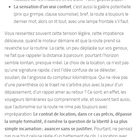
La sensation d’un vrai confort
, c’est aussi la galère potentielle
(prix qui grimpe, clause sournoise), bref, la route a toujours le
dernier mot, alors on lit tout, avec une lampe frontale s’il faut.
Vous ressentez souvent cette tension légère, cette impatience
délicieuse, quand le moteur démarre et que la route prend sa
revanche sur la routine. La carte, un peu déplacée sur vos genoux,
ne fait que rappeler la distance à parcourir, pourtant l’horizon
semble lointain, presque irréel.
Le choix de la location, ce n’est pas
qu’une signature rapide, c’est l’idée confuse de se délester,
soudain, de l’angoisse du compteur kilométrique.
Qui ne rêve pas
d’une parenthèse où le trajet ne s’arbitre plus avec la peur d’un
dépassement, d’un rappel amer au retour ? Ce sont, en effet, les
voyageurs téméraires qui comprennent vite, et souvent tard aussi,
que l’autonomie sur la route ne rime pas toujours avec
impréparation.
Le contrat de location, dans ce cas précis, dépasse
la simple formalité, il ramène la question de la liberté à sa plus
simple incarnation : avancer sans se justifier.
Pourtant, ne pensez
pas que tout cela se règle d’un battement de cils. La location avec