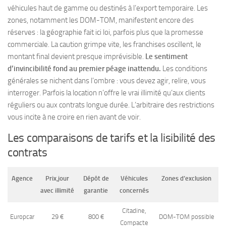
véhicules haut de gamme ou destinés à l’export temporaire. Les
zones, notamment les DOM-TOM, manifestent encore des
réserves : la géographie fait ici loi, parfois plus que la promesse
commerciale. La caution grimpe vite, les franchises oscillent, le
montant final devient presque imprévisible.
Le sentiment
d’invincibilité fond au premier péage inattendu.
Les conditions
générales se nichent dans l’ombre : vous devez agir, relire, vous
interroger. Parfois la location n’offre le vrai illimité qu’aux clients
réguliers ou aux contrats longue durée. L’arbitraire des restrictions
vous incite à ne croire en rien avant de voir.
Les comparaisons de tarifs et la lisibilité des
contrats
Agence
Prix,jour
Dépôt de
Véhicules
Zones d’exclusion
avec illimité
garantie
concernés
Citadine,
Europcar
29 €
800 €
DOM-TOM possible
Compacte