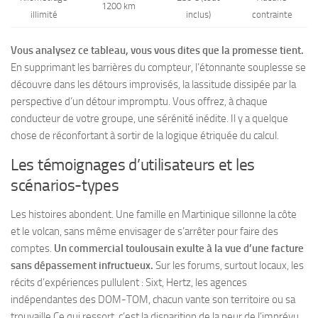
1200 km
illimité
inclus)
contrainte
Vous analysez ce tableau, vous vous dites que la promesse tient.
En supprimant les barrières du compteur, l’étonnante souplesse se
découvre dans les détours improvisés, la lassitude dissipée par la
perspective d’un détour impromptu. Vous offrez, à chaque
conducteur de votre groupe, une sérénité inédite.
Il y a quelque
chose de réconfortant à sortir de la logique étriquée du calcul.
Les témoignages d’utilisateurs et les
scénarios-types
Les histoires abondent. Une famille en Martinique sillonne la côte
et le volcan, sans même envisager de s’arrêter pour faire des
comptes.
Un commercial toulousain exulte à la vue d’une facture
sans dépassement infructueux.
Sur les forums, surtout locaux, les
récits d’expériences pullulent : Sixt, Hertz, les agences
indépendantes des DOM-TOM, chacun vante son territoire ou sa
trouvaille.Ce qui ressort, c’est la disparition de la peur de l’imprévu.