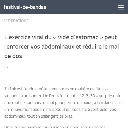
festival-de-bandas
Skip to content
VIE PRATIQUE
L’exercice viral du « vide d’estomac » peut
renforcer vos abdominaux et réduire le mal
de dos
BY
·
TikTok est l’endroit où les tendances en matière de fitness
viennent à prospérer. De l’entraînement « 12-3-30 » qui présente
une routine sur tapis roulant pour perdre du poids, à la « danse ab »,
un mouvement abdominal debout qui consiste à contracter vos
abdominaux tout en balançant les bras.
Un autre mouvement qui a gagné en popularité parmi les