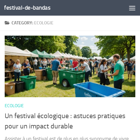
festival-de-bandas
Skip to content
CATEGORY:
ECOLOGIE
ECOLOGIE
Un festival écologique : astuces pratiques
pour un impact durable
Assister à un festival est de plus en plus synonyme de vivre